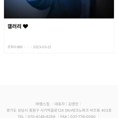
갤러리
조회수996
2023-03-22
㈜멤스칩
대표자 : 김영민
경기도 성남시 중원구 사기막골로124 SKn테크노파크 비즈동 403호
TEL : 070-4146-6259
FAX : 031-776-0590