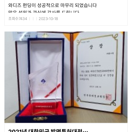
와디즈 펀딩이 성공적으로 마무리 되었습니다
많은 성원과 관심에 감사를 드립니다
조회수7434
2023-10-18
2023년 10월 26일부터 일산 킨텍스애서 열리는 G-FAIR
KOREA에서 성인(환자)용 스마트기저귀커버와 함께
구경할 수 있습니다
많은 관심을 부탁 드립니다
2021년 대한민국 발명특허대전