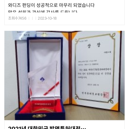
와디즈 펀딩이 성공적으로 마무리 되었습니다
많은 성원과 관심에 감사를 드립니다
조회수7456
2023-10-18
2023년 10월 26일부터 일산 킨텍스애서 열리는 G-FAIR
KOREA에서 성인(환자)용 스마트기저귀커버와 함께
구경할 수 있습니다
많은 관심을 부탁 드립니다
2021년 대한민국 발명특허대전