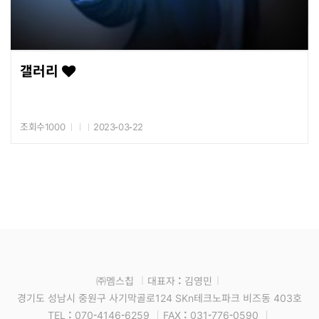
갤러리
조회수1000
2023-03-22
㈜멤스칩
대표자 : 김영민
경기도 성남시 중원구 사기막골로124 SKn테크노파크 비즈동 403호
TEL : 070-4146-6259
FAX : 031-776-0590